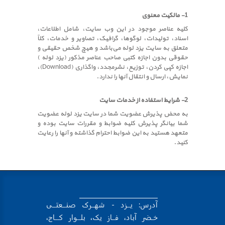
1- مالکیت معنوی
کلیه عناصر موجود در این وب سایت، شامل اطلاعات،
اسناد، تولیدات، لوگوها، گرافیک، تصاویر و خدمات، کلاً
متعلق به سایت یزد لوله می‌باشد و هیچ شخص حقیقی و
حقوقی بدون اجازه کتبی صاحب عناصر مذکور (یزد لوله )
اجازه کپی کردن، توزیع، نشرمجدد، واگذاری (Download)،
نمایش، ارسال و انتقال آنها را ندارد.
2- شرایط استفاده از خدمات سایت
به محض پذیرش عضویت شما در سایت یزد لوله عضویت
شما بیانگر پذیرش کلیه ضوابط و مقررات سایت بوده و
متعهد هستید به این ضوابط احترام گذاشته و آنها را رعایت
کنید.
آدرس: یــزد - شهــرک صنــعتــی
خـضر آباد، فــاز یک، بلــوار کـــاج،